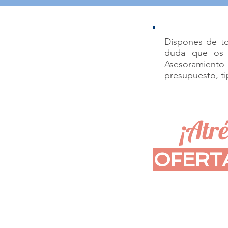
Dispones de to
duda que os s
Asesoramiento 
presupuesto, t
¡Atré
OFERT