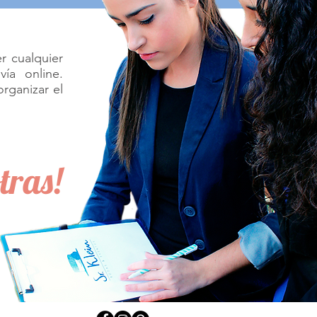
r cualquier
ía online.
rganizar el
tras!