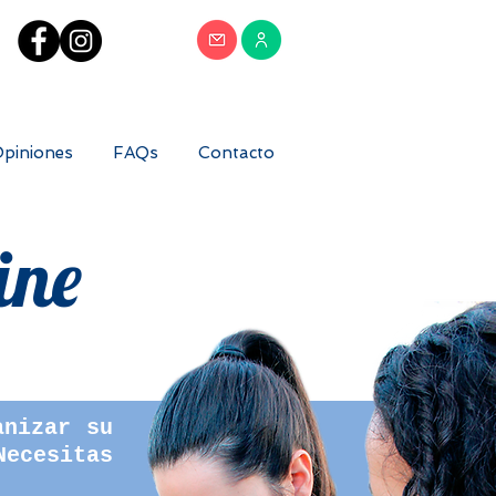
piniones
FAQs
Contacto
ine
anizar su
ecesitas