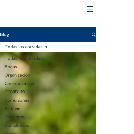
Blog
Todas las entradas
Todas las entradas
Bodas
Organización
Ceremonia civil
COVID-19
Comuniones
Sr. Klein
Shootings
Cumpleaños
Moda