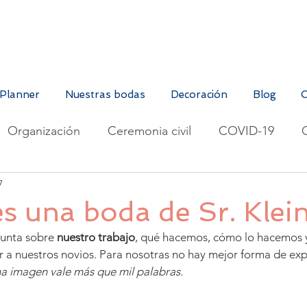
Planner
Nuestras bodas
Decoración
Blog
O
Organización
Ceremonia civil
COVID-19
7
Cumpleaños
Moda
 una boda de Sr. Klei
unta sobre 
nuestro trabajo
, qué hacemos, cómo lo hacemos y,
 nuestros novios. Para nosotras no hay mejor forma de exp
a imagen vale más que mil palabras.