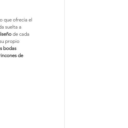
 que ofrecía el 
a suelta a 
iseño 
de cada 
 su propio 
as bodas 
rincones de 