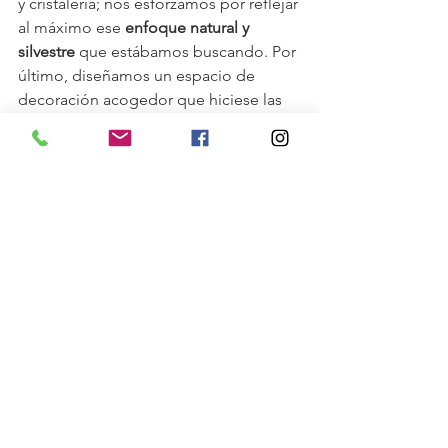
y cristalería; nos esforzamos por reflejar 
al máximo ese 
enfoque natural y 
silvestre
 que estábamos buscando. Por 
último, diseñamos un espacio de 
decoración acogedor que hiciese las 
veces de 
photocall 
y en la pared 
rotulamos una máxima en la vida: que 
es demasiado corta para no 
compartirla.