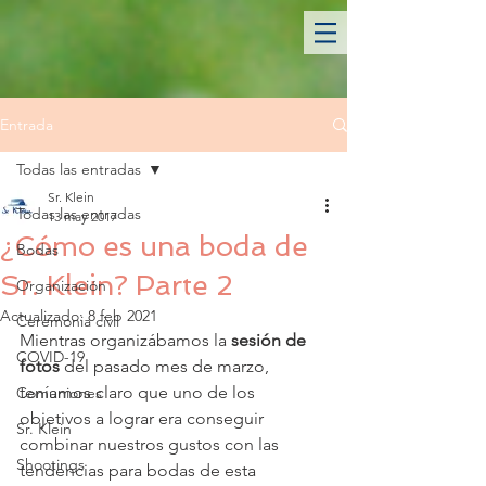
Entrada
Todas las entradas
Sr. Klein
Todas las entradas
13 may 2017
¿Cómo es una boda de
Bodas
Sr. Klein? Parte 2
Organización
Actualizado:
8 feb 2021
Ceremonia civil
Mientras organizábamos la 
sesión de 
COVID-19
fotos
 del pasado mes de marzo, 
teníamos claro que uno de los 
Comuniones
objetivos a lograr era conseguir 
Sr. Klein
combinar nuestros gustos con las 
Shootings
tendencias para bodas de esta 