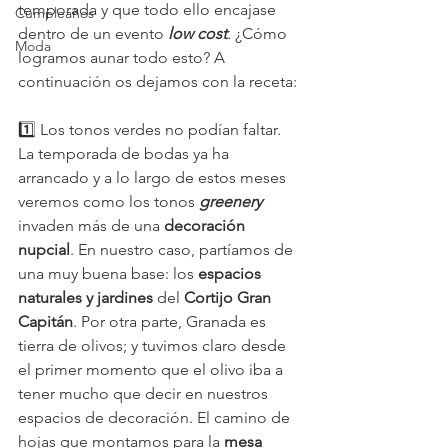
temporada y que todo ello encajase 
Cumpleaños
dentro de un evento 
low cost
.
 ¿Cómo 
Moda
logramos aunar todo esto? A 
continuación os dejamos con la receta:
1️⃣ Los tonos verdes no podían faltar. 
La temporada de bodas ya ha 
arrancado y a lo largo de estos meses 
veremos como los tonos 
greenery 
invaden más de una 
decoración 
nupcial
. En nuestro caso, partíamos de 
una muy buena base: los 
espacios 
naturales y jardines
 del 
Cortijo Gran 
Capitán
. Por otra parte, Granada es 
tierra de olivos; y tuvimos claro desde 
el primer momento que el olivo iba a 
tener mucho que decir en nuestros 
espacios de decoración. El camino de 
hojas que montamos para la 
mesa 