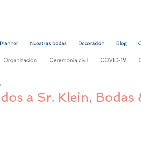
Planner
Nuestras bodas
Decoración
Blog
O
Organización
Ceremonia civil
COVID-19
6
Cumpleaños
Moda
dos a Sr. Klein, Bodas 