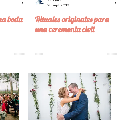
Sr. Klein
28 sept 2018
na boda
Rituales originales para
una ceremonia civil