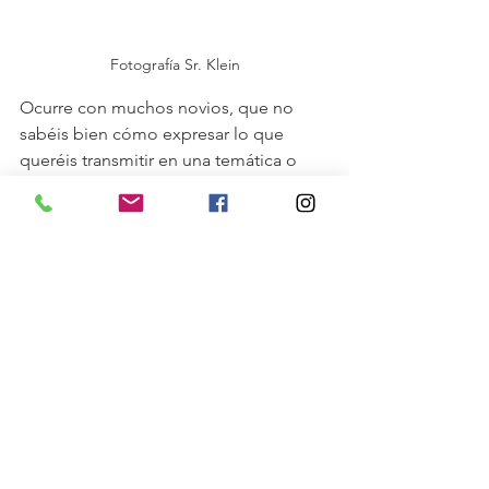
Fotografía Sr. Klein
Ocurre con muchos novios, que no 
sabéis bien cómo expresar lo que 
queréis transmitir en una temática o 
estilo de los habitualmente conocidos 
(rústico, romántico, vintage, clásico...). 
Aquí es donde entra en juego la 
inspiración 
pero, ¿dónde inspirarse? 
Pinterest 
o 
Instagram 
pueden ser dos 
buenas herramientas.
Nuestro consejo es que 
dediquéis 5-10 
minutos al día a observar estas redes 
sociales, buscando imágenes 
relacionadas con los rincones de 
decoración que habéis planeado para 