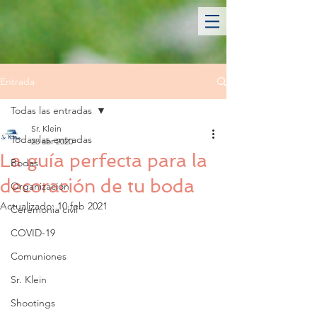
Entrada
Todas las entradas
Sr. Klein
Todas las entradas
28 abr 2020
La guía perfecta para la
Bodas
decoración de tu boda
Organización
Actualizado:
10 feb 2021
Ceremonia civil
COVID-19
Comuniones
Sr. Klein
Shootings